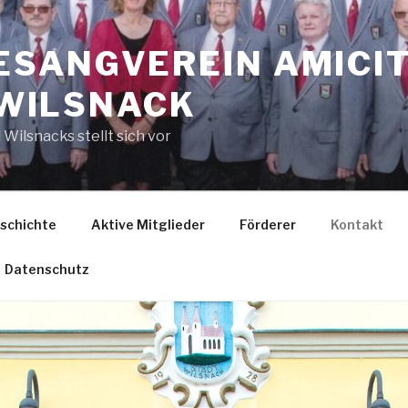
SANGVEREIN AMICIT
D WILSNACK
Wilsnacks stellt sich vor
schichte
Aktive Mitglieder
Förderer
Kontakt
Datenschutz