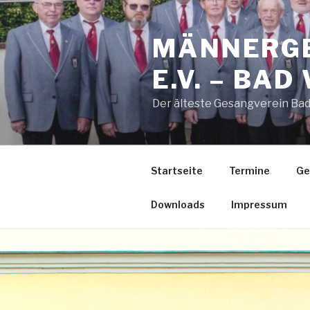
Zum
Inhalt
MÄNNERGE
springen
E.V. – BA
Der älteste Gesangverein Bad 
Startseite
Termine
Ge
Downloads
Impressum